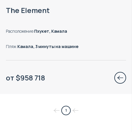
Окончание строительства: 08.2027
The Element
Расположение
:
Пхукет, Камала
Пляж
:
Камала, 3 минуты на машине
от
$
958 718
1