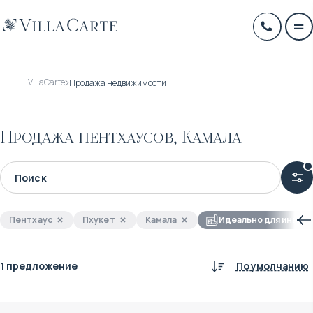
VillaCarte
Продажа недвижимости
Продажа пентхаусов, Камала
Пентхаус
Пхукет
Камала
Идеально для инвес
1 предложение
По умолчанию