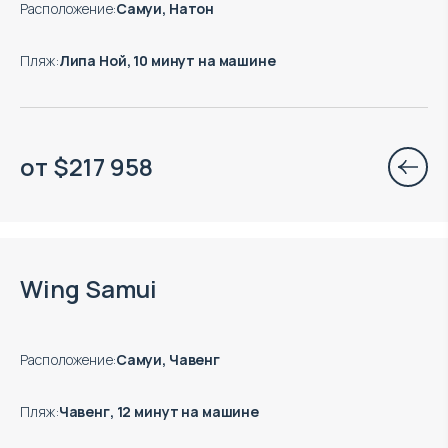
Расположение
:
Самуи, Натон
Пляж
:
Липа Ной, 10 минут на машине
от
$
217 958
Есть готовые к заезду объекты
Wing Samui
Расположение
:
Самуи, Чавенг
Пляж
:
Чавенг, 12 минут на машине