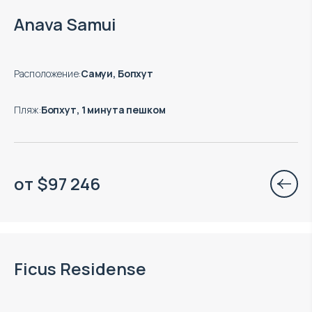
Окончание строительства: 01.2027
Anava Samui
Расположение
:
Самуи, Бопхут
Пляж
:
Бопхут, 1 минута пешком
от
$
97 246
Окончание строительства: 09.2026
Ficus Residense