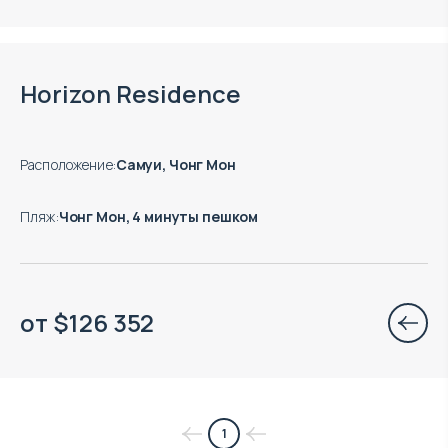
Есть готовые к заезду объекты
Horizon Residence
Расположение
:
Самуи, Чонг Мон
Пляж
:
Чонг Мон, 4 минуты пешком
от
$
126 352
1