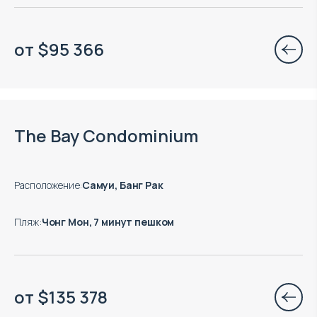
от
$
95 366
Есть готовые к заезду объекты
The Bay Condominium
Расположение
:
Самуи, Банг Рак
Пляж
:
Чонг Мон, 7 минут пешком
от
$
135 378