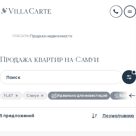
VillaCarte
Продажа недвижимости
Продажа квартир на Самуи
FLAT
Самуи
Идеально для инвестиций
Виллы у 
5 предложений
По умолчанию