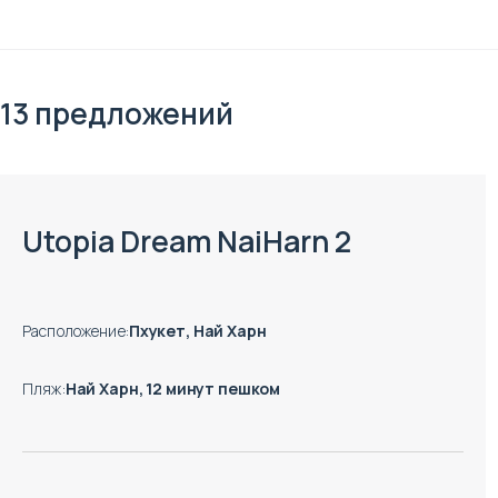
13 предложений
Есть готовые к заезду объекты
Utopia Dream NaiHarn 2
Расположение
:
Пхукет, Най Харн
Пляж
:
Най Харн, 12 минут пешком