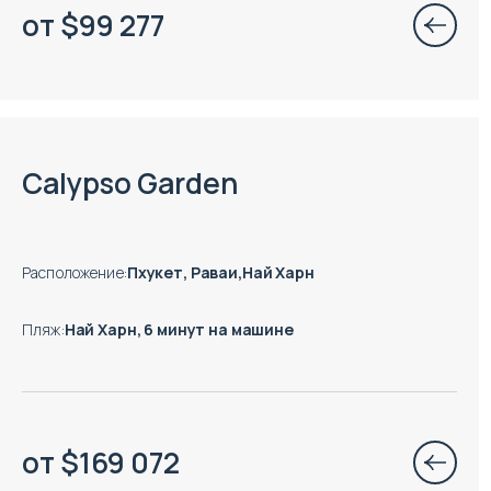
от
$
99 277
Есть готовые к заезду объекты
Calypso Garden
Расположение
:
Пхукет, Раваи,Най Харн
Пляж
:
Най Харн, 6 минут на машине
от
$
169 072