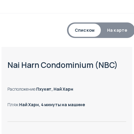
Списком
На карте
Есть готовые к заезду объекты
Nai Harn Condominium (NBC)
Расположение
:
Пхукет, Най Харн
Пляж
:
Най Харн, 4 минуты на машине