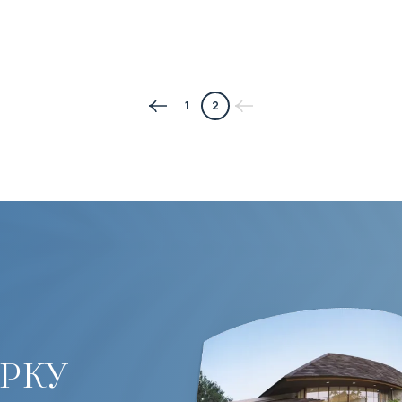
1
2
рку