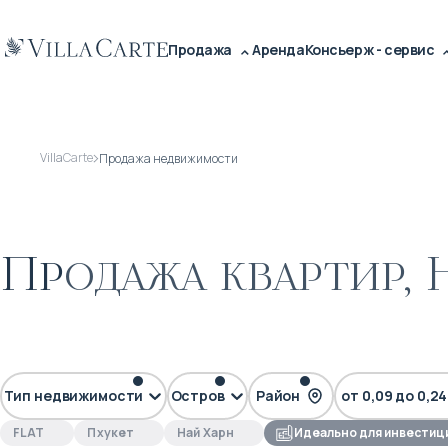
Продажа
Аренда
Консьерж - сервис
VillaCarte
Продажа недвижимости
Продажа квартир, 
до $200 000
$500 000 – $1
Тип недвижимости
Остров
Район
от 0,09 до 0,2
FLAT
Пхукет
Най Харн
Идеально для инвестиц