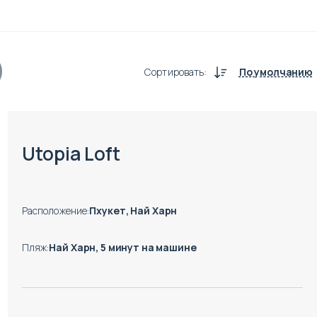
Сортировать
:
По умолчанию
Есть готовые к заезду объекты
Utopia Loft
Расположение
:
Пхукет, Най Харн
Пляж
:
Най Харн, 5 минут на машине