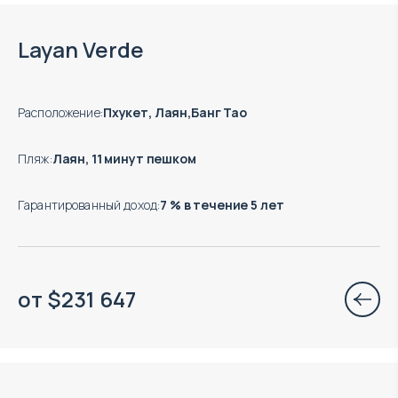
Окончание строительства: 12.2028
Layan Verde
Расположение
:
Пхукет, Лаян,Банг Тао
Пляж
:
Лаян, 11 минут пешком
Гарантированный доход
:
7 % в течение 5 лет
от
$
231 647
Окончание строительства: 12.2026