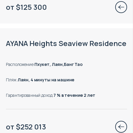
от
$
125 300
Окончание строительства: 09.2027
AYANA Heights Seaview Residence
Расположение
:
Пхукет, Лаян,Банг Тао
Пляж
:
Лаян, 4 минуты на машине
Гарантированный доход
:
7 % в течение 2 лет
от
$
252 013