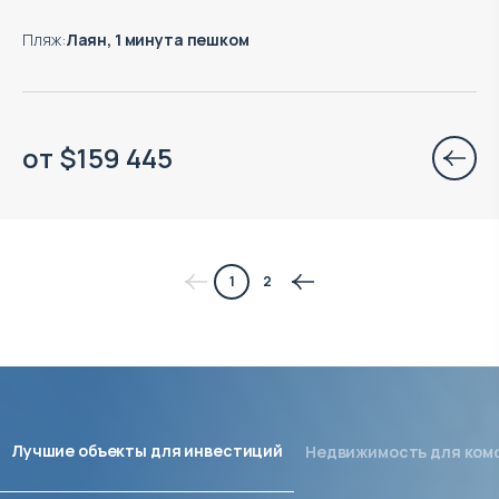
Пляж
:
Лаян, 1 минута пешком
от
$
159 445
1
2
Лучшие объекты для инвестиций
Недвижимость для ком