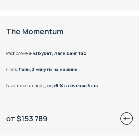
Окончание строительства: 12.2027
The Momentum
Расположение
:
Пхукет, Лаян,Банг Тао
Пляж
:
Лаян, 3 минуты на машине
Гарантированный доход
:
5 % в течение 5 лет
от
$
153 789