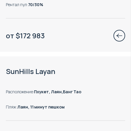
Рентал пул
:
70/30%
от
$
172 983
Окончание строительства: 08.2027
SunHills Layan
Расположение
:
Пхукет, Лаян,Банг Тао
Пляж
:
Лаян, 11 минут пешком