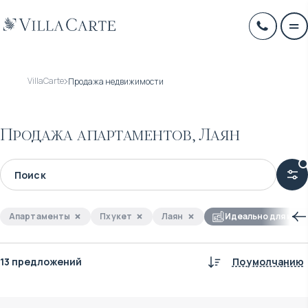
VillaCarte
Продажа недвижимости
Продажа апартаментов, Лаян
Апартаменты
Пхукет
Лаян
Идеально для инв
13 предложений
По умолчанию