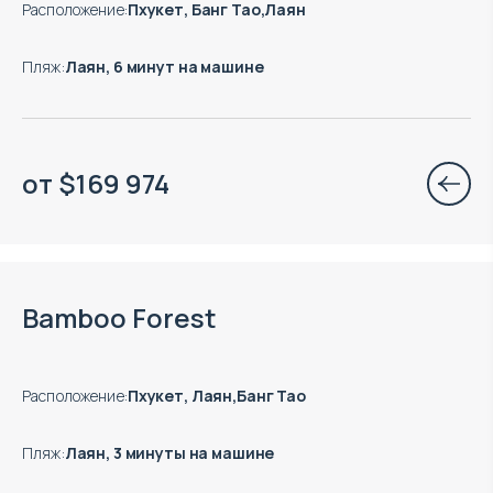
Расположение
:
Пхукет, Банг Тао,Лаян
Пляж
:
Лаян, 6 минут на машине
от
$
169 974
Окончание строительства: 06.2028
Bamboo Forest
Расположение
:
Пхукет, Лаян,Банг Тао
Пляж
:
Лаян, 3 минуты на машине