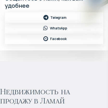
удобнее
Telegram
WhatsApp
Facebook
$
574 195
Прогнозируемый доход
:
Недвижимость на
продажу в Ламай
5% годовых