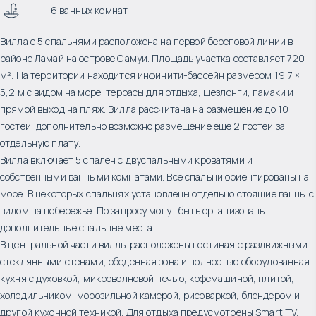
6 ванных комнат
Вилла с 5 спальнями расположена на первой береговой линии в
районе Ламай на острове Самуи. Площадь участка составляет 720
м². На территории находится инфинити-бассейн размером 19,7 ×
5,2 м с видом на море, террасы для отдыха, шезлонги, гамаки и
прямой выход на пляж. Вилла рассчитана на размещение до 10
гостей, дополнительно возможно размещение еще 2 гостей за
отдельную плату.
Вилла включает 5 спален с двуспальными кроватями и
собственными ванными комнатами. Все спальни ориентированы на
море. В некоторых спальнях установлены отдельно стоящие ванны с
видом на побережье. По запросу могут быть организованы
дополнительные спальные места.
В центральной части виллы расположены гостиная с раздвижными
стеклянными стенами, обеденная зона и полностью оборудованная
кухня с духовкой, микроволновой печью, кофемашиной, плитой,
холодильником, морозильной камерой, рисоваркой, блендером и
другой кухонной техникой. Для отдыха предусмотрены Smart TV,