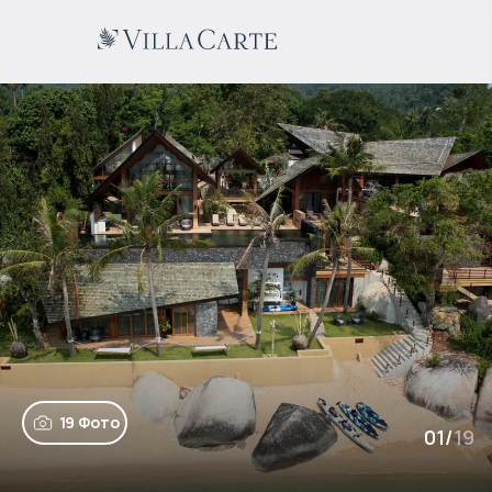
19 Фото
01
/
19