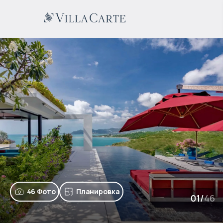
46 Фото
Планировка
01
/
46