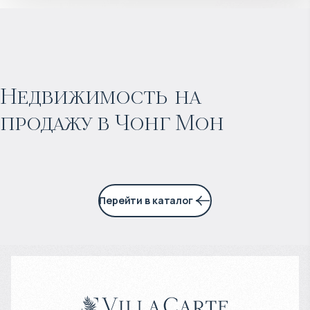
$
756 421
Прогнозируемый доход
:
Недвижимость на
продажу в Чонг Мон
5% годовых
Перейти в каталог