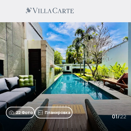
22 Фото
Планировка
01
/
22