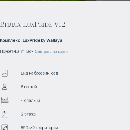
Вилла LuxPride V12
Комплекс
:
LuxPride by Wallaya
Пхукет
-
Банг Тао
-
Смотреть на карте
Вид на бассейн, сад
8 гостей
4 спальни
2 этажа
550 м2 территория