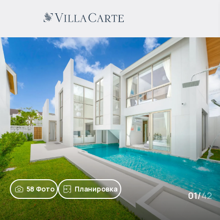
58 Фото
Планировка
01
/
42