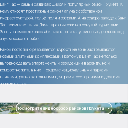
Банг Тао — самый развивающийся и популярный район Пхукета. К
нему относят престижный район Лагуна с собственной
инфраструктурой, гольф-поля и озёрами. А на северо-западе к Банг
Тао примыкает пляж Лаян, практически нетронутый туристами.
Здесь вы сможете расслабиться в тени казуариновых деревьев под
звук морского прибоя.
Район постоянно развивается: курортные зоны застраиваются
новыми элитными комплексами. Поэтому в Банг Тао не только
выгодно сдавать апартаменты и резиденции в аренду, но и
комфортно жить в них — рядом с национальными парками,
пляжами, развлекательными центрами, ресторанами и другими
зонами отдыха.
Посмотрите видеообзор районов Пхукета