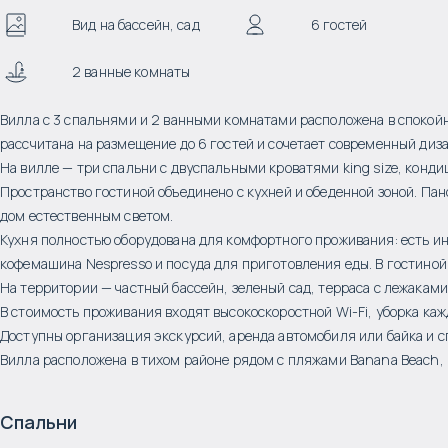
Вид на бассейн, сад
6 гостей
2 ванные комнаты
Вилла с 3 спальнями и 2 ванными комнатами расположена в спокойн
рассчитана на размещение до 6 гостей и сочетает современный диз
На вилле — три спальни с двуспальными кроватями king size, кон
Пространство гостиной объединено с кухней и обеденной зоной. Па
дом естественным светом.
Кухня полностью оборудована для комфортного проживания: есть ин
кофемашина Nespresso и посуда для приготовления еды. В гостиной 
На территории — частный бассейн, зеленый сад, терраса с лежаками
В стоимость проживания входят высокоскоростной Wi-Fi, уборка каж
Доступны организация экскурсий, аренда автомобиля или байка и 
Вилла расположена в тихом районе рядом с пляжами Banana Beach, N
Спальни