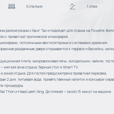
3 спальни
1 этаж
ом районе рядом с Банг Тао и подойдет для отдыха на Пхукете. Вил
айн с приватной тропической атмосферой.
диционерами, потолочными вентиляторами и системами хранения.
норамные раздвижные двери открываются к террасе и бассейну, нап
дукционная плита, микроволновая печь, холодильник, чайник, тосте
— мягкая зона отдыха, барный стол и Smart TV.
 и зоной отдыха. Для гостей предусмотрена приватная парковка.
дые 2 дня, питьевая вода, приветственный напиток и консьерж-серв
спа-процедуры.
ai Thon и Haad Laem Sing. До пляжей — около 15 минут на машине.