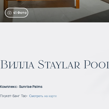
41 Фото
Вилла Staylar Pool
Комплекс
:
Sunrise Palms
Пхукет
-
Банг Тао
-
Смотреть на карте