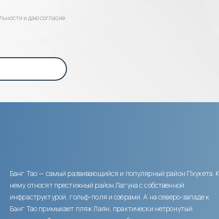
льности и даю согласие
Банг Тао — самый развивающийся и популярный район Пхукета. 
нему относят престижный район Лагуна с собственной
инфраструктурой, гольф-поля и озёрами. А на северо-западе к
Банг Тао примыкает пляж Лаян, практически нетронутый