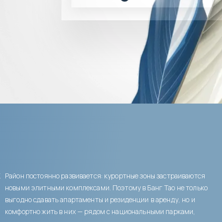
К
Район постоянно развивается: курортные зоны застраиваются
новыми элитными комплексами. Поэтому в Банг Тао не только
выгодно сдавать апартаменты и резиденции в аренду, но и
комфортно жить в них — рядом с национальными парками,