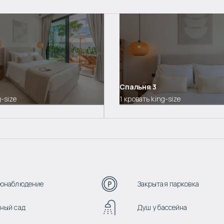
Спальня
3
g-size
1 кровать king-size
еонаблюдение
Закрытая парковка
ный сад
Душ у бассейна