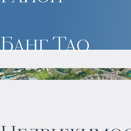
Банг Тао