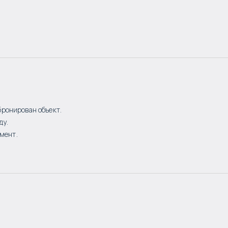
бронирован объект.
ду.
мент.