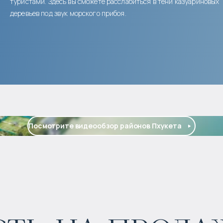
туристами. Здесь вы сможете расслабиться в тени казуариновых
деревьев под звук морского прибоя.
Посмотрите видеообзор районов Пхукета