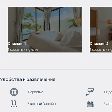
Спальня
1
Спальня
2
1 кровать king-size
1 кровать kin
Удобства и развлечения
Парковка
Вид
Частный бассейн
Част