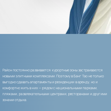
К
Район постоянно развивается: курортные зоны застраиваются
новыми элитными комплексами. Поэтому в Банг Тао не только
выгодно сдавать апартаменты и резиденции в аренду, но и
комфортно жить в них — рядом с национальными парками,
пляжами, развлекательными центрами, ресторанами и другими
зонами отдыха.