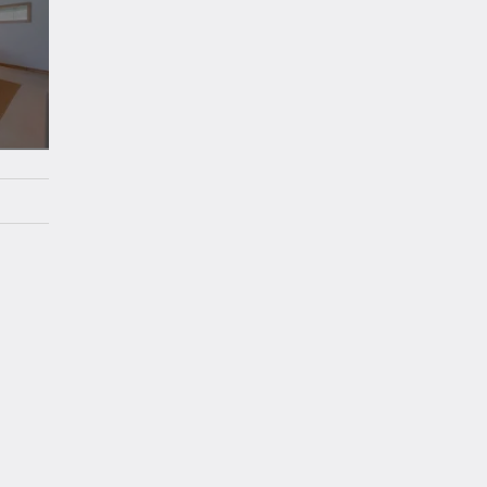
Спальня
4
Своя ванна
1 кровать двухспальная