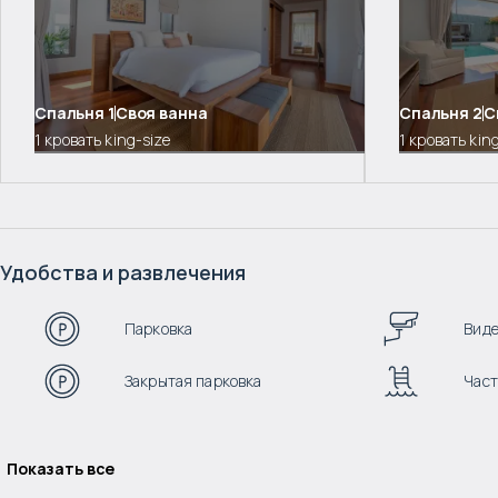
Спальня
1
Своя ванна
Спальня
2
С
1 кровать king-size
1 кровать kin
Удобства и развлечения
Парковка
Вид
Закрытая парковка
Част
Показать все