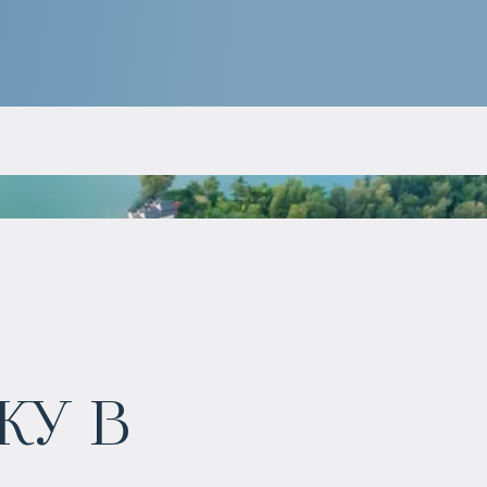
у в
$
1 143 193
Прогнозируемый доход
: