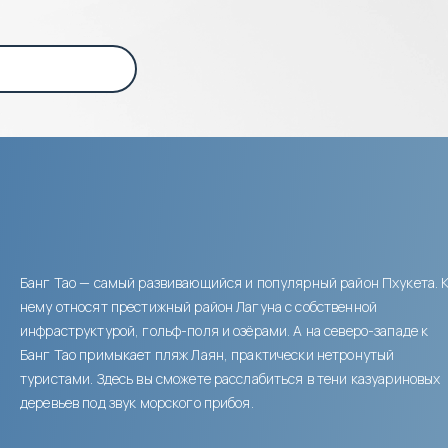
Банг Тао — самый развивающийся и популярный район Пхукета. 
нему относят престижный район Лагуна с собственной
инфраструктурой, гольф-поля и озёрами. А на северо-западе к
Банг Тао примыкает пляж Лаян, практически нетронутый
туристами. Здесь вы сможете расслабиться в тени казуариновых
деревьев под звук морского прибоя.