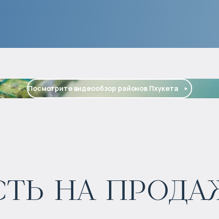
Посмотрите видеообзор районов Пхукета
ь на продаж
$
1 654 622
Прогнозируемый доход
: