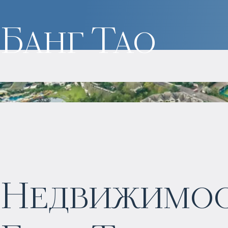
Банг Тао
Недвижимост
$
2 045 714
Прогнозируемый доход
: