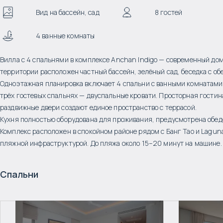
Вид на бассейн, сад
8 гостей
4 ванные комнаты
Вилла с 4 спальнями в комплексе Anchan Indigo — современный дом
территории расположен частный бассейн, зелёный сад, беседка с об
Одноэтажная планировка включает 4 спальни с ванными комнатами и 
трёх гостевых спальнях — двуспальные кровати. Просторная гостин
раздвижные двери создают единое пространство с террасой.
Кухня полностью оборудована для проживания, предусмотрена обеден
Комплекс расположен в спокойном районе рядом с Банг Тао и Lagun
пляжной инфраструктурой. До пляжа около 15–20 минут на машине.
Спальни