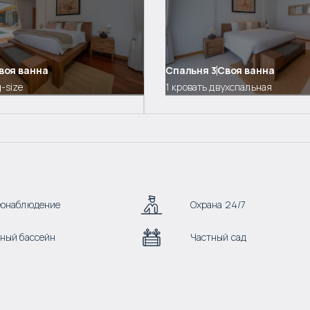
воя ванна
Спальня
3
Своя ванна
g-size
1 кровать двухспальная
еонаблюдение
Охрана 24/7
ный бассейн
Частный сад