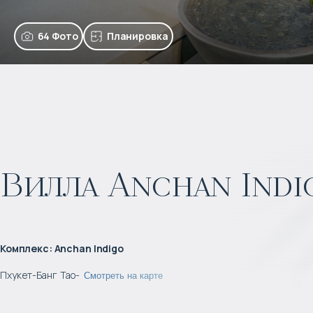
64 Фото
Планировка
Вилла Anchan Indi
Комплекс
:
Anchan Indigo
Пхукет
-
Банг Тао
-
Смотреть на карте