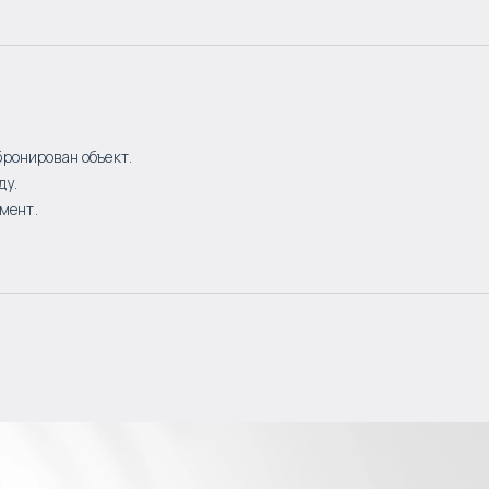
бронирован объект.
ду.
мент.