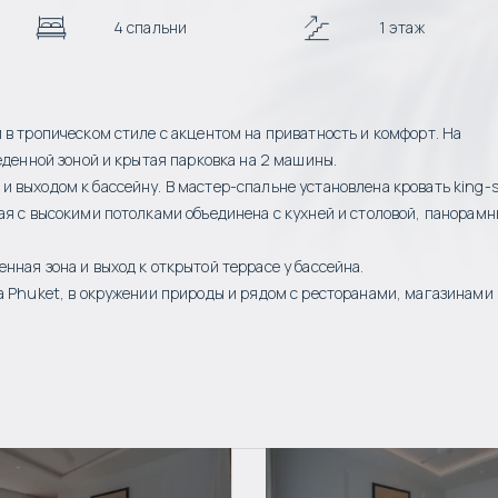
4 спальни
1 этаж
 в тропическом стиле с акцентом на приватность и комфорт. На
еденной зоной и крытая парковка на 2 машины.
выходом к бассейну. В мастер-спальне установлена кровать king-si
ая с высокими потолками объединена с кухней и столовой, панорамн
ная зона и выход к открытой террасе у бассейна.
a Phuket, в окружении природы и рядом с ресторанами, магазинами 