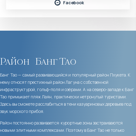
Facebook
Район
Банг Тао
Банг Тао — самый развивающийся и популярный район Пхукета. К
нему относят престижный район Лагуна с собственной
инфраструктурой, гольф-поля и озёрами. А на северо-западе к Банг
Тао примыкает пляж Лаян, практически нетронутый туристами.
Здесь вы сможете расслабиться в тени казуариновых деревьев под
звук морского прибоя.
Район постоянно развивается: курортные зоны застраиваются
новыми элитными комплексами. Поэтому в Банг Тао не только