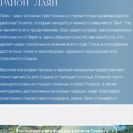
Район
Лаян
Лаян - один из самых престижных и стремительно развивающихся
районов Пхукета, который находится немного севернее от Банг-Тао
и является его продолжением. Благодаря острову, расположенному
поблизости от берега, здесь образуется естественная бухта, что
делает море спокойным в течение всего года. Пляж в этом районе
достаточно тихий и малолюдный, идеально подходящий для
спокойного отдыха.
Высокие кокосовые пальмы и хвойные казуарины предоставляют
тенистые места для отдыха от палящего солнца. В южной части
находится один из лучших пляжных клубов Пхукета, а также
неподалеку расположены несколько хороших кафе. Благодаря
сочетанию спокойствия и комфорта, район Лаян становится
прекрасным местом для проживания и инвестиций.
Посмотрите видеообзор районов Пхукета