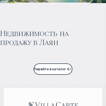
$
1 664 126
Прогнозируемый доход
:
Недвижимость на
продажу в Лаян
5% годовых
Перейти в каталог