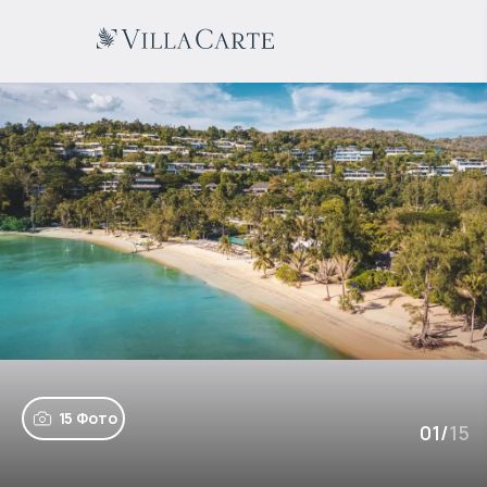
15 Фото
01
/
15