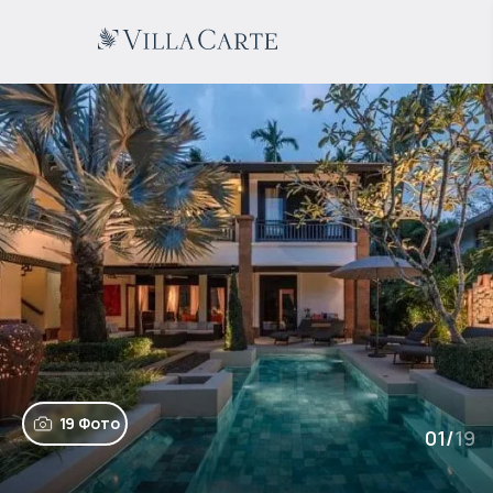
19 Фото
01
/
19