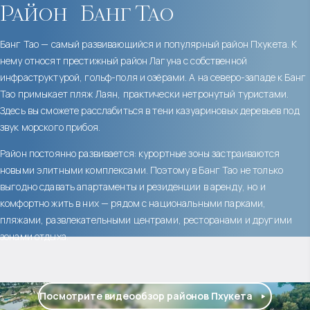
Район
Банг Тао
Банг Тао — самый развивающийся и популярный район Пхукета. К
нему относят престижный район Лагуна с собственной
инфраструктурой, гольф-поля и озёрами. А на северо-западе к Банг
Тао примыкает пляж Лаян, практически нетронутый туристами.
Здесь вы сможете расслабиться в тени казуариновых деревьев под
звук морского прибоя.
Район постоянно развивается: курортные зоны застраиваются
новыми элитными комплексами. Поэтому в Банг Тао не только
выгодно сдавать апартаменты и резиденции в аренду, но и
комфортно жить в них — рядом с национальными парками,
пляжами, развлекательными центрами, ресторанами и другими
зонами отдыха.
Посмотрите видеообзор районов Пхукета