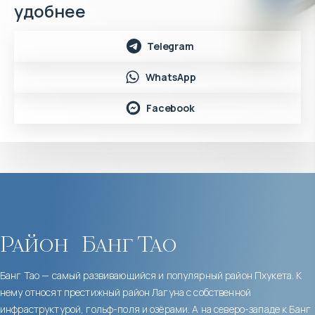
удобнее
Telegram
WhatsApp
Facebook
Район
Банг Тао
Банг Тао — самый развивающийся и популярный район Пхукета. К
нему относят престижный район Лагуна с собственной
инфраструктурой, гольф-поля и озёрами. А на северо-западе к Банг