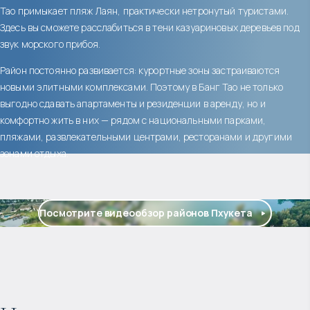
Тао примыкает пляж Лаян, практически нетронутый туристами.
Здесь вы сможете расслабиться в тени казуариновых деревьев под
звук морского прибоя.
Район постоянно развивается: курортные зоны застраиваются
новыми элитными комплексами. Поэтому в Банг Тао не только
выгодно сдавать апартаменты и резиденции в аренду, но и
комфортно жить в них — рядом с национальными парками,
пляжами, развлекательными центрами, ресторанами и другими
зонами отдыха.
Посмотрите видеообзор районов Пхукета
$
2 057 465
Прогнозируемый доход
: