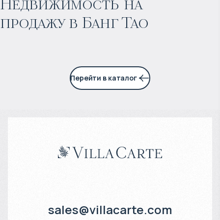
Недвижимость на
продажу в Банг Тао
6% годовых
Перейти в каталог
sales@villacarte.com