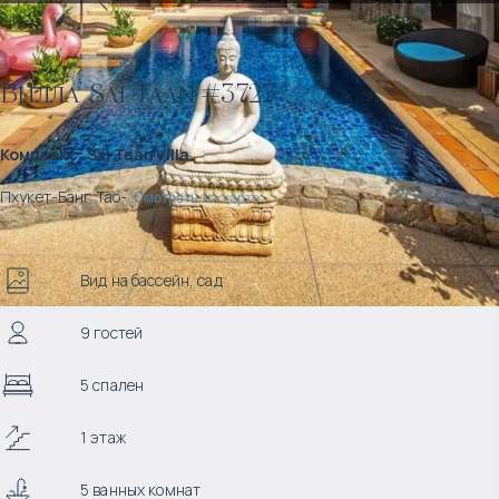
Вилла Sai Taan #3727
Комплекс
:
Sai Taan Villa
Пхукет
-
Банг Тао
-
Смотреть на карте
Вид на бассейн, сад
9 гостей
5 спален
1 этаж
5 ванных комнат