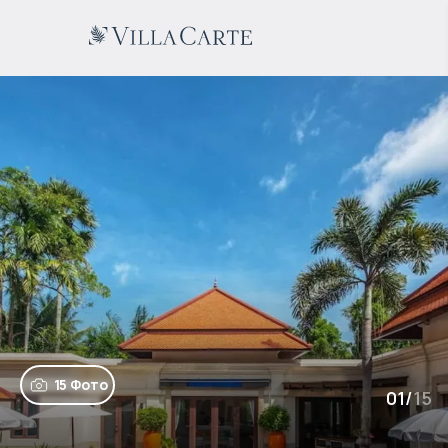
15 Фото
01
/
15