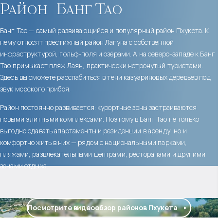
Район
Банг Тао
Банг Тао — самый развивающийся и популярный район Пхукета. К
нему относят престижный район Лагуна с собственной
инфраструктурой, гольф-поля и озёрами. А на северо-западе к Банг
Тао примыкает пляж Лаян, практически нетронутый туристами.
Здесь вы сможете расслабиться в тени казуариновых деревьев под
звук морского прибоя.
Район постоянно развивается: курортные зоны застраиваются
новыми элитными комплексами. Поэтому в Банг Тао не только
выгодно сдавать апартаменты и резиденции в аренду, но и
комфортно жить в них — рядом с национальными парками,
пляжами, развлекательными центрами, ресторанами и другими
зонами отдыха.
Посмотрите видеообзор районов Пхукета