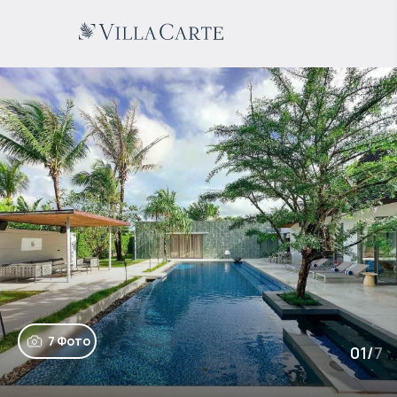
7 Фото
01
/
7