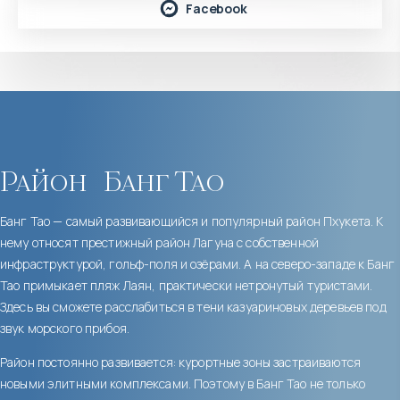
Facebook
Район
Банг Тао
Банг Тао — самый развивающийся и популярный район Пхукета. К
нему относят престижный район Лагуна с собственной
инфраструктурой, гольф-поля и озёрами. А на северо-западе к Банг
Тао примыкает пляж Лаян, практически нетронутый туристами.
Здесь вы сможете расслабиться в тени казуариновых деревьев под
звук морского прибоя.
Район постоянно развивается: курортные зоны застраиваются
новыми элитными комплексами. Поэтому в Банг Тао не только