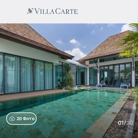
20 Фото
01
/
20