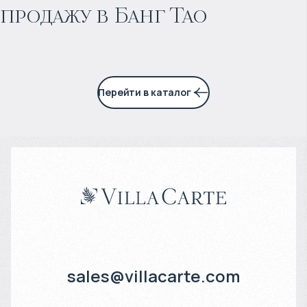
продажу в Банг Тао
6% годовых
Перейти в каталог
sales@villacarte.com