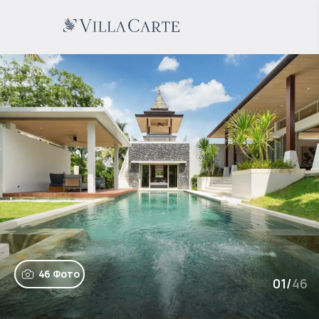
46 Фото
01
/
46