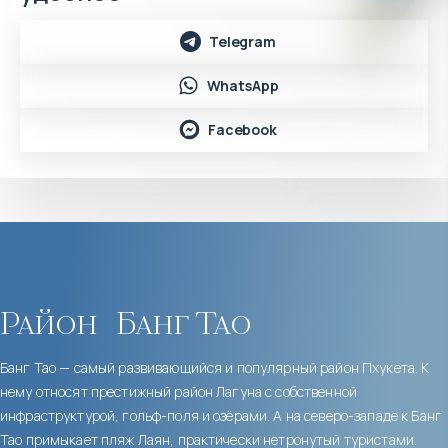
Telegram
WhatsApp
Facebook
Район
Банг Тао
Банг Тао — самый развивающийся и популярный район Пхукета. К
нему относят престижный район Лагуна с собственной
инфраструктурой, гольф-поля и озёрами. А на северо-западе к Банг
Тао примыкает пляж Лаян, практически нетронутый туристами.