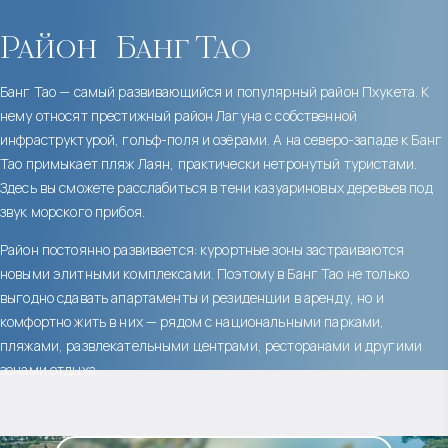
Район
Банг Тао
Банг Тао — самый развивающийся и популярный район Пхукета. К
нему относят престижный район Лагуна с собственной
инфраструктурой, гольф-поля и озёрами. А на северо-западе к Банг
Тао примыкает пляж Лаян, практически нетронутый туристами.
Здесь вы сможете расслабиться в тени казуариновых деревьев под
звук морского прибоя.
Район постоянно развивается: курортные зоны застраиваются
новыми элитными комплексами. Поэтому в Банг Тао не только
выгодно сдавать апартаменты и резиденции в аренду, но и
комфортно жить в них — рядом с национальными парками,
пляжами, развлекательными центрами, ресторанами и другими
зонами отдыха.