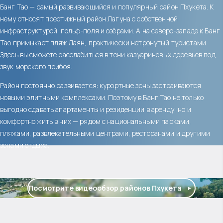
Банг Тао — самый развивающийся и популярный район Пхукета. К
нему относят престижный район Лагуна с собственной
инфраструктурой, гольф-поля и озёрами. А на северо-западе к Банг
Тао примыкает пляж Лаян, практически нетронутый туристами.
Здесь вы сможете расслабиться в тени казуариновых деревьев под
звук морского прибоя.
Район постоянно развивается: курортные зоны застраиваются
новыми элитными комплексами. Поэтому в Банг Тао не только
выгодно сдавать апартаменты и резиденции в аренду, но и
комфортно жить в них — рядом с национальными парками,
пляжами, развлекательными центрами, ресторанами и другими
зонами отдыха.
Посмотрите видеообзор районов Пхукета