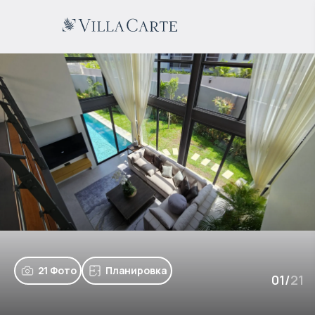
21 Фото
Планировка
01
/
21