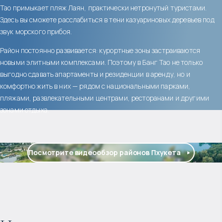
Тао примыкает пляж Лаян, практически нетронутый туристами.
Здесь вы сможете расслабиться в тени казуариновых деревьев под
звук морского прибоя.
Район постоянно развивается: курортные зоны застраиваются
новыми элитными комплексами. Поэтому в Банг Тао не только
выгодно сдавать апартаменты и резиденции в аренду, но и
комфортно жить в них — рядом с национальными парками,
пляжами, развлекательными центрами, ресторанами и другими
зонами отдыха.
Посмотрите видеообзор районов Пхукета
$
2 055 016
Прогнозируемый доход
: