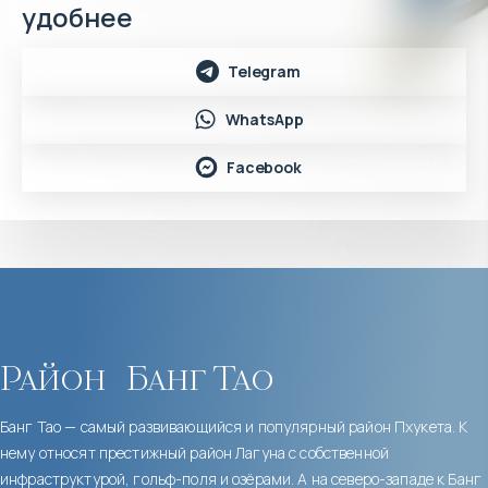
удобнее
Telegram
WhatsApp
Facebook
Район
Банг Тао
Банг Тао — самый развивающийся и популярный район Пхукета. К
нему относят престижный район Лагуна с собственной
инфраструктурой, гольф-поля и озёрами. А на северо-западе к Банг