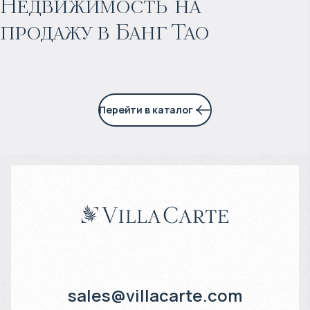
Недвижимость на
продажу в Банг Тао
6% годовых
Перейти в каталог
sales@villacarte.com