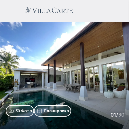
30 Фото
Планировка
01
/
30