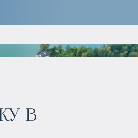
у в
$
1 149 760
Прогнозируемый доход
: