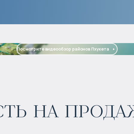
Посмотрите видеообзор районов Пхукета
ь на продаж
$
1 664 126
Прогнозируемый доход
: