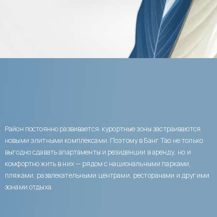
К
Район постоянно развивается: курортные зоны застраиваются
новыми элитными комплексами. Поэтому в Банг Тао не только
выгодно сдавать апартаменты и резиденции в аренду, но и
комфортно жить в них — рядом с национальными парками,
пляжами, развлекательными центрами, ресторанами и другими
зонами отдыха.