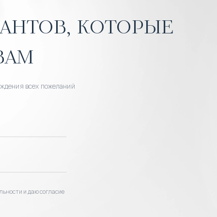
антов, которые
вам
уждения всех пожеланий
льности и даю согласие