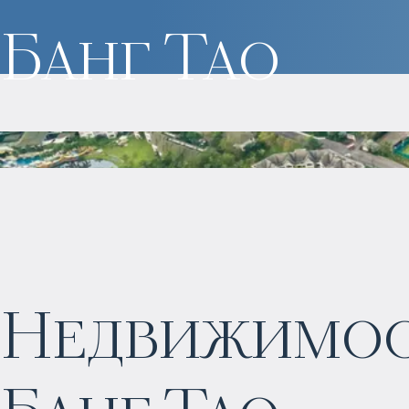
Банг Тао
Недвижимост
$
2 057 465
Прогнозируемый доход
: