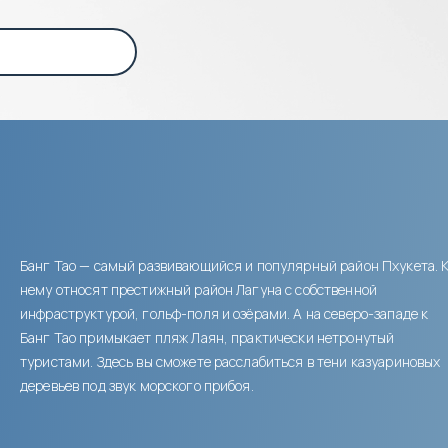
Банг Тао — самый развивающийся и популярный район Пхукета. 
нему относят престижный район Лагуна с собственной
инфраструктурой, гольф-поля и озёрами. А на северо-западе к
Банг Тао примыкает пляж Лаян, практически нетронутый
туристами. Здесь вы сможете расслабиться в тени казуариновых
деревьев под звук морского прибоя.