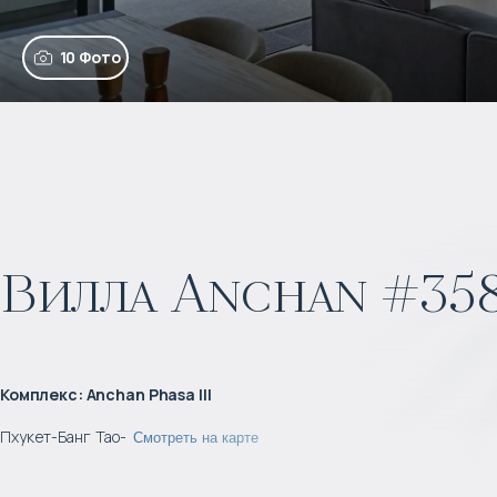
10 Фото
Вилла Anchan #35
Комплекс
:
Anchan Phasa III
Пхукет
-
Банг Тао
-
Смотреть на карте