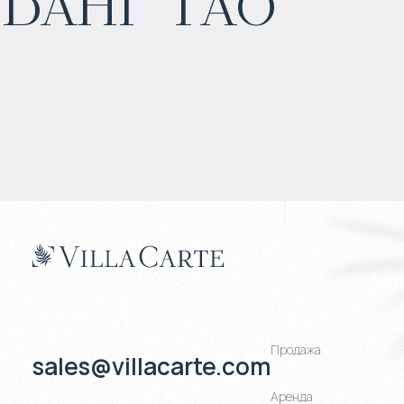
Банг Тао
6% годовых
Продажа
sales@villacarte.com
Аренда