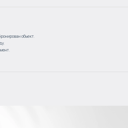
бронирован объект.
ду.
мент.