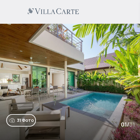
31 Фото
01
/
31