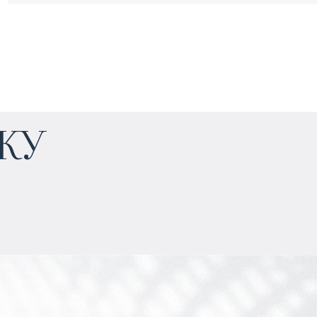
$
1 765 331
жу
Прогнозируемый доход
:
7% годовых