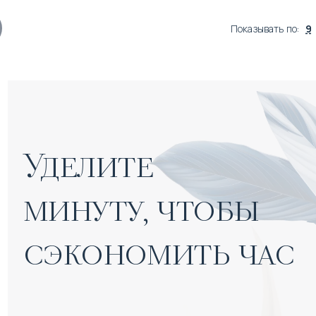
Показывать по
:
9
Уделите 

минуту, чтобы 
сэкономить час