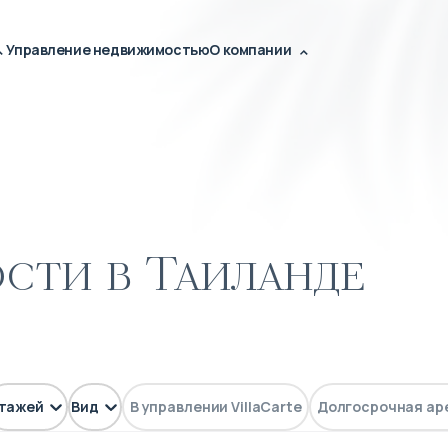
Управление недвижимостью
О компании
сти в Таиланде
тажей
Вид
В управлении VillaCarte
Долгосрочная ар