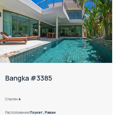
Bangka #3385
Спален
:
4
Расположение
:
Пхукет, Раваи