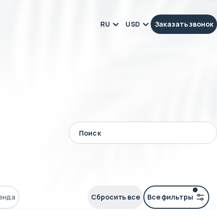
RU
USD
Заказать звонок
енда
Сбросить все
Все фильтры