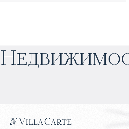
$
нет цены
Недвижимос
Прогнозируемый доход
:
4% годовых