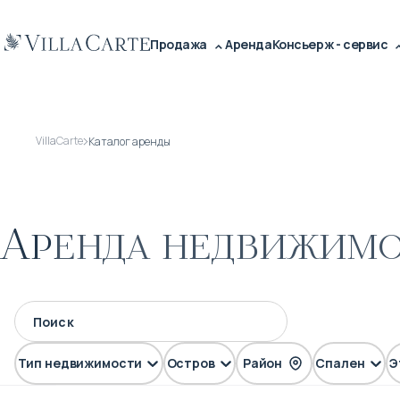
Продажа
Аренда
Консьерж - сервис
VillaCarte
Каталог аренды
Аренда недвижимо
Тип недвижимости
Остров
Район
Спален
Э