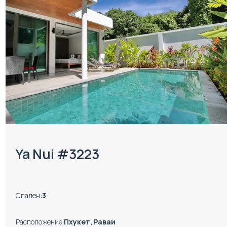
Ya Nui #3223
Спален
:
3
Расположение
:
Пхукет, Раваи