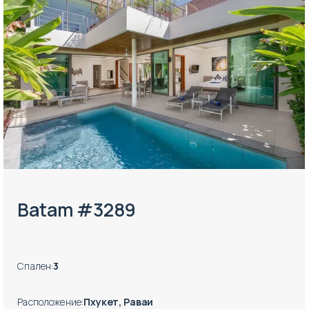
Batam #3289
Спален
:
3
Расположение
:
Пхукет, Раваи