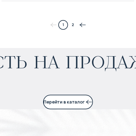
1
2
$
451 260
ть на прода
Прогнозируемый доход
:
6% годовых
Перейти в каталог