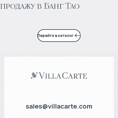
продажу в Банг Тао
6% годовых
Перейти в каталог
sales@villacarte.com