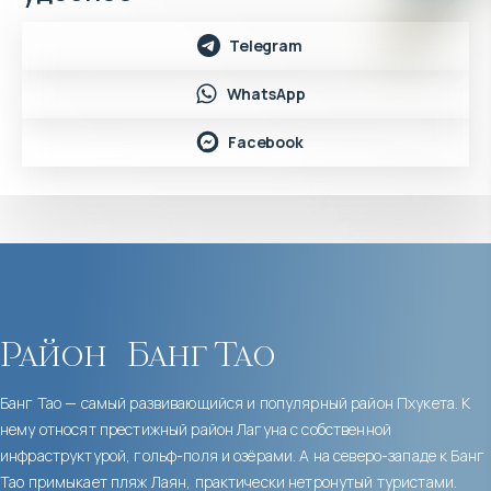
Telegram
WhatsApp
Facebook
Район
Банг Тао
Банг Тао — самый развивающийся и популярный район Пхукета. К
нему относят престижный район Лагуна с собственной
инфраструктурой, гольф-поля и озёрами. А на северо-западе к Банг
Тао примыкает пляж Лаян, практически нетронутый туристами.