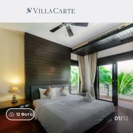
12 Фото
01
/
12