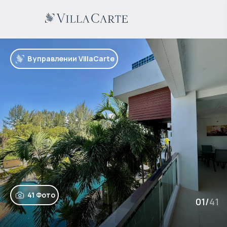
В управлении VillaCarte
41 Фото
01
/
41