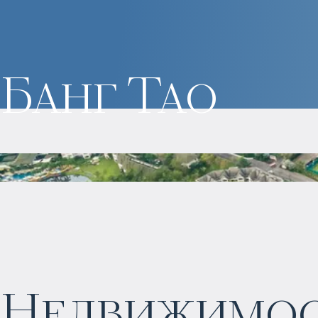
Банг Тао
Недвижимост
$
2 053 128