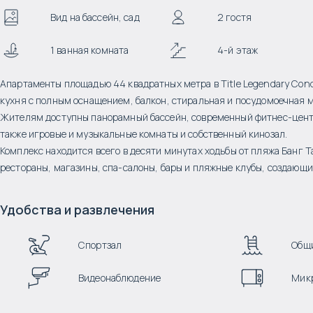
Вид на бассейн, сад
2 гостя
1 ванная комната
4-й этаж
Апартаменты площадью 44 квадратных метра в Title Legendary Con
кухня с полным оснащением, балкон, стиральная и посудомоечная 
Жителям доступны панорамный бассейн, современный фитнес-центр 
также игровые и музыкальные комнаты и собственный кинозал.
Комплекс находится всего в десяти минутах ходьбы от пляжа Банг Т
рестораны, магазины, спа-салоны, бары и пляжные клубы, создающи
Удобства и развлечения
Спортзал
Общи
Видеонаблюдение
Микр