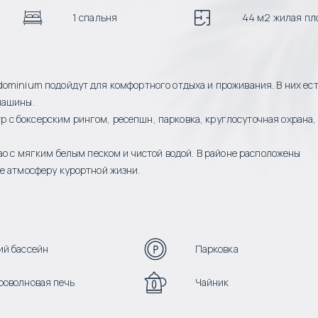
1 спальня
44 м2 жилая пл
dominium подойдут для комфортного отдыха и проживания. В них ес
машины.
с боксерским рингом, ресепшн, парковка, круглосуточная охрана,
ао с мягким белым песком и чистой водой. В районе расположены
е атмосферу курортной жизни.
й бассейн
Парковка
оволновая печь
Чайник