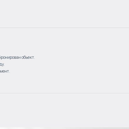
бронирован объект.
ду.
мент.