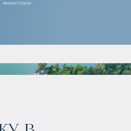
зонами отдыха.
у в
$
1 147 336