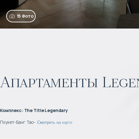
15 Фото
Апартаменты Lege
Комплекс
:
The Title Legendary
Пхукет
-
Банг Тао
-
Смотреть на карте