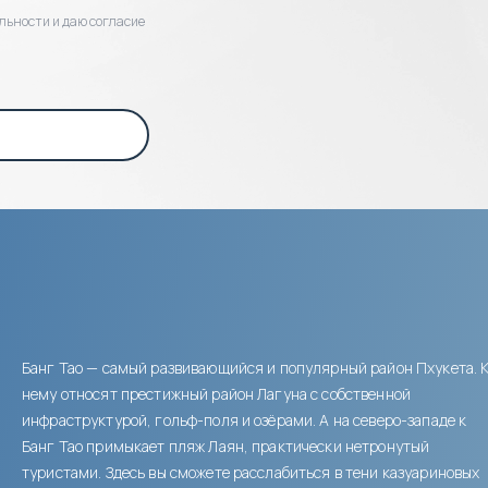
льности и даю согласие
Банг Тао — самый развивающийся и популярный район Пхукета. 
нему относят престижный район Лагуна с собственной
инфраструктурой, гольф-поля и озёрами. А на северо-западе к
Банг Тао примыкает пляж Лаян, практически нетронутый
туристами. Здесь вы сможете расслабиться в тени казуариновых