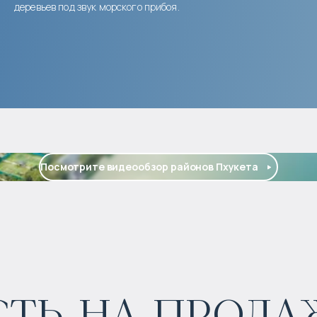
деревьев под звук морского прибоя.
Посмотрите видеообзор районов Пхукета
ь на продаж
$
1 660 618