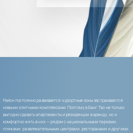
К
Район постоянно развивается: курортные зоны застраиваются
новыми элитными комплексами. Поэтому в Банг Тао не только
выгодно сдавать апартаменты и резиденции в аренду, но и
комфортно жить в них — рядом с национальными парками,
пляжами, развлекательными центрами, ресторанами и другими