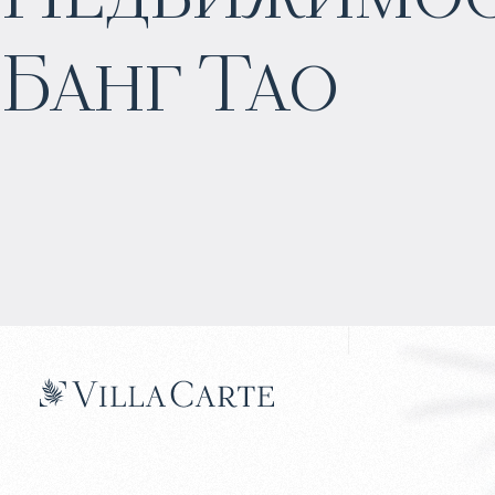
Банг Тао
Прогнозируемый доход
:
6% годовых