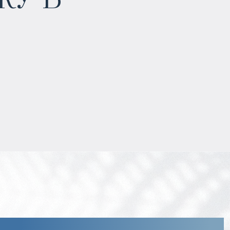
Прогнозируемый доход
:
5% годовых