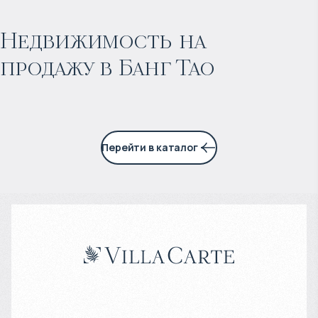
Прогнозируемый доход
:
Недвижимость на
продажу в Банг Тао
6% годовых
Перейти в каталог