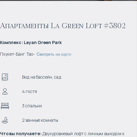
Апартаменты La Green Loft #3802
Комплекс
:
Layan Green Park
Пхукет
-
Банг Тао
-
Смотреть на карте
Вид на бассейн, сад
4 гостя
3 спальни
2 ванные комнаты
Что вы получаете:
Двухуровневый лофт с личным выходом к