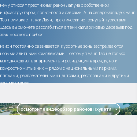
нему относят престижный район Лагуна с собственной
инфраструктурой, гольф-поля и озёрами. А на северо-западе к Банг
Тао примыкает пляж Лаян, практически нетронутый туристами.
Здесь вы сможете расслабиться в тени казуариновых деревьев под
звук морского прибоя.
Район постоянно развивается: курортные зоны застраиваются
новыми элитными комплексами. Поэтому в Банг Тао не только
выгодно сдавать апартаменты и резиденции в аренду, но и
комфортно жить в них — рядом с национальными парками,
пляжами, развлекательными центрами, ресторанами и другими
зонами отдыха.
Посмотрите видеообзор районов Пхукета
$
2 053 128