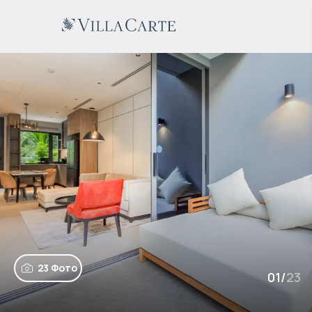
23 Фото
01
/
23