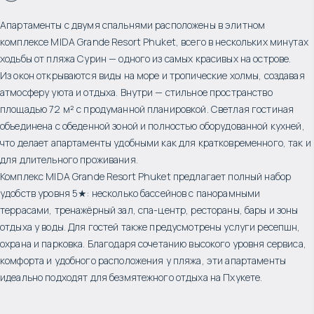
Апартаменты с двумя спальнями расположены в элитном
комплексе MIDA Grande Resort Phuket, всего в нескольких минутах
ходьбы от пляжа Сурин — одного из самых красивых на острове.
Из окон открываются виды на море и тропические холмы, создавая
атмосферу уюта и отдыха. Внутри — стильное пространство
площадью 72 м² с продуманной планировкой. Светлая гостиная
объединена с обеденной зоной и полностью оборудованной кухней,
что делает апартаменты удобными как для кратковременного, так и
для длительного проживания.
Комплекс MIDA Grande Resort Phuket предлагает полный набор
удобств уровня 5★: несколько бассейнов с панорамными
террасами, тренажёрный зал, спа-центр, рестораны, бары и зоны
отдыха у воды. Для гостей также предусмотрены услуги ресепшн,
охрана и парковка. Благодаря сочетанию высокого уровня сервиса,
комфорта и удобного расположения у пляжа, эти апартаменты
идеально подходят для безмятежного отдыха на Пхукете.