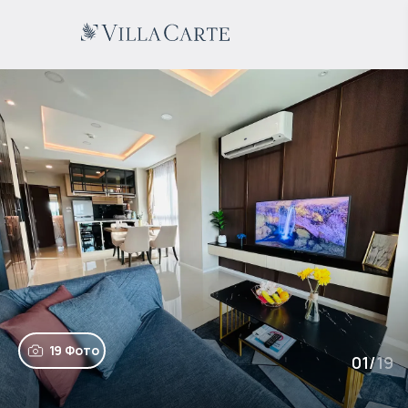
19 Фото
01
/
19