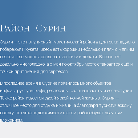
Район
Сурин
Сурин — это популярный туристический район в центре западного
побережья Пхукета. Здесь есть хороший небольшой пляж с мягким
песком, где можно арендовать зонтики и лежаки. В сезон тут
довольно многолюдно, а с мая по октябрь место становится ещё и
точкой притяжения для сёрферов.
В последнее время в Сурине появилось много объектов
инфраструктуры: кафе, рестораны, салоны красоты и йога-студии.
Также район известен своей яркой ночной жизнью. Сурин —
отличное место для отдыха и жизни, а благодаря туристическому
потоку, покупка недвижимости в этом районе будет удачным
вложением.