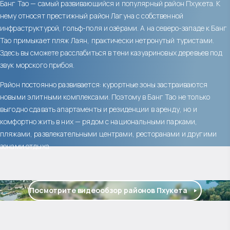
Банг Тао — самый развивающийся и популярный район Пхукета. К
нему относят престижный район Лагуна с собственной
инфраструктурой, гольф-поля и озёрами. А на северо-западе к Банг
Тао примыкает пляж Лаян, практически нетронутый туристами.
Здесь вы сможете расслабиться в тени казуариновых деревьев под
звук морского прибоя.
Район постоянно развивается: курортные зоны застраиваются
новыми элитными комплексами. Поэтому в Банг Тао не только
выгодно сдавать апартаменты и резиденции в аренду, но и
комфортно жить в них — рядом с национальными парками,
пляжами, развлекательными центрами, ресторанами и другими
зонами отдыха.
Посмотрите видеообзор районов Пхукета