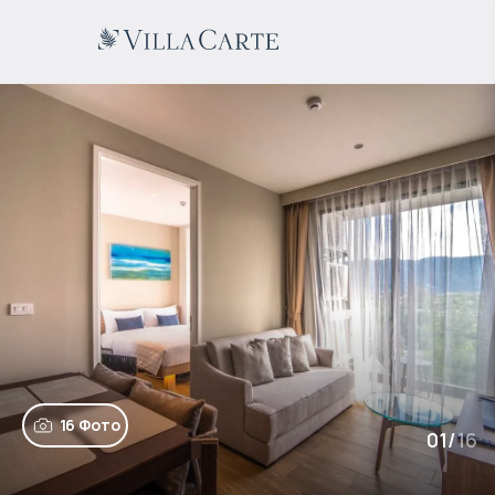
16 Фото
01
/
16