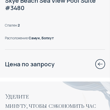
Skye Beach Sea View Pool Suite
#3480
Спален
:
2
Расположение
:
Самуи, Бопхут
Цена по запросу
Уделите 

минуту, чтобы сэкономить час