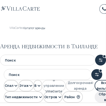
VillaCarte
Каталог аренды
Аренда недвижимости в Таиланде
В
Долгосрочная
Вс
Спален
Этажей
Вид
управлении
аренда
филь
VillaCarte
Сбр
Тип недвижимости
Остров
Район