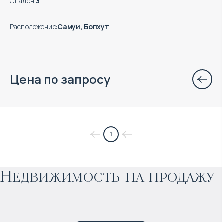
Спален
:
3
Расположение
:
Самуи, Бопхут
Цена по запросу
$
нет цены
1
Прогнозируемый доход
:
Недвижимость на продажу
4% годовых