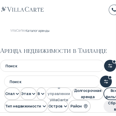
VillaCarte
Каталог аренды
Аренда недвижимости в Таиланде
В
Долгосрочная
Вс
Спален
Этажей
Вид
управлении
аренда
филь
VillaCarte
Сбр
Тип недвижимости
Остров
Район