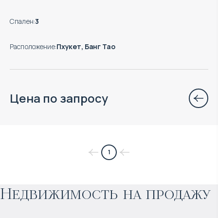
Спален
:
3
Расположение
:
Пхукет, Банг Тао
Цена по запросу
$
нет цены
1
Прогнозируемый доход
:
Недвижимость на продажу
4% годовых