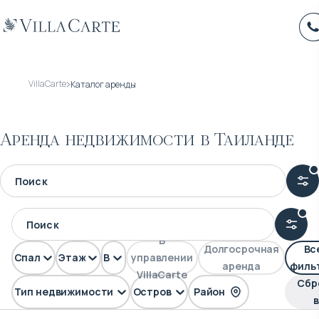
VillaCarte
Каталог аренды
Аренда недвижимости в Таиланде
В
Долгосрочная
Вс
Спален
Этажей
Вид
управлении
аренда
филь
VillaCarte
Сбр
Тип недвижимости
Остров
Район