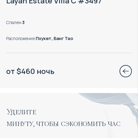
Layan Estate Villa C #3497
Спален
:
3
Расположение
:
Пхукет, Банг Тао
от
$
460
ночь
Уделите 

минуту, чтобы сэкономить час