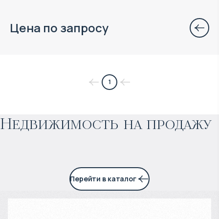
Цена по запросу
$
нет цены
1
Прогнозируемый доход
:
Недвижимость на продажу
4% годовых
Перейти в каталог