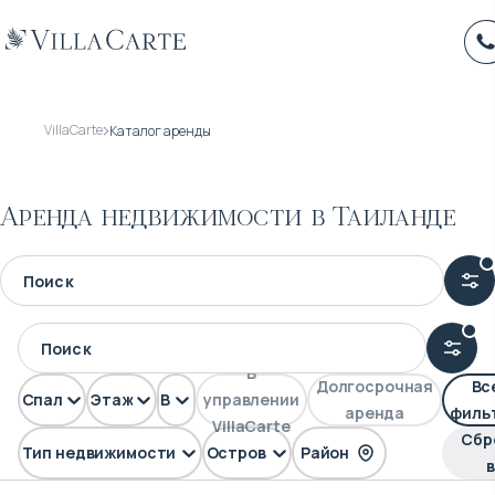
VillaCarte
Каталог аренды
Аренда недвижимости в Таиланде
В
Долгосрочная
Вс
Спален
Этажей
Вид
управлении
аренда
филь
VillaCarte
Сбр
Тип недвижимости
Остров
Район