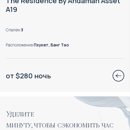
The Residence By Andaman Asset
A19
Спален
:
3
Расположение
:
Пхукет, Банг Тао
от
$
280
ночь
Уделите 

минуту, чтобы сэкономить час