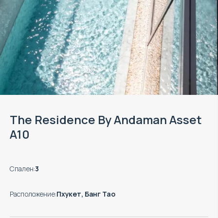
The Residence By Andaman Asset
А10
Спален
:
3
Расположение
:
Пхукет, Банг Тао