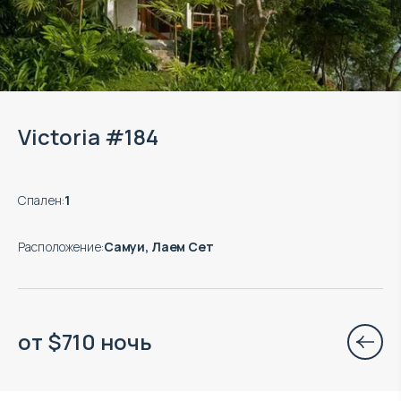
Viсtoria #184
Спален
:
1
Расположение
:
Самуи, Лаем Сет
от
$
710
ночь