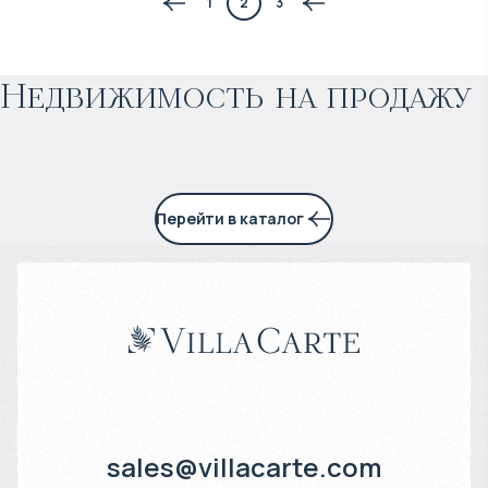
1
2
3
Прогнозируемый доход
:
Недвижимость на продажу
5% годовых
Перейти в каталог
sales@villacarte.com