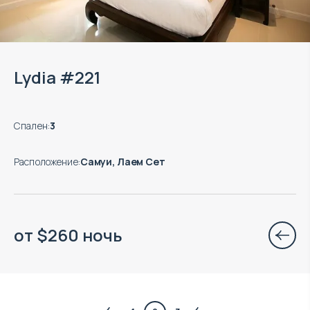
Lydia #221
Спален
:
3
Расположение
:
Самуи, Лаем Сет
от
$
260
ночь
$
3 900 000