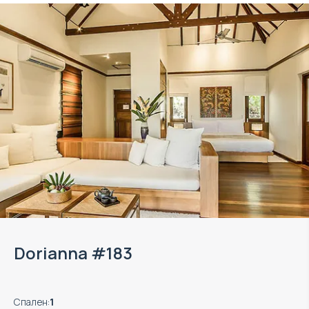
Dorianna #183
Спален
:
1