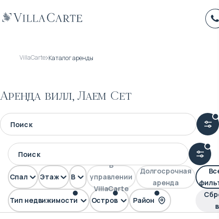
VillaCarte
Каталог аренды
Аренда вилл, Лаем Сет
В
Долгосрочная
Вс
Спален
Этажей
Вид
управлении
аренда
филь
VillaCarte
Сбр
Тип недвижимости
Остров
Район
Вилла
Самуи
Лаем Сет