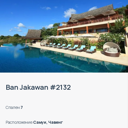
Ban Jakawan #2132
Спален
:
7
Расположение
:
Самуи, Чавенг