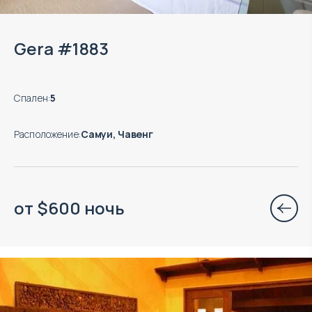
Gera #1883
Спален
:
5
Расположение
:
Самуи, Чавенг
от
$
600
ночь