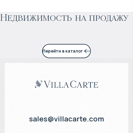
Прогнозируемый доход
:
Недвижимость на продажу
6% годовых
Перейти в каталог
sales@villacarte.com