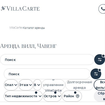
VillaCarte
Каталог аренды
Аренда вилл, Чавенг
В
Долгосрочная
Вс
Спален
Этажей
Вид
управлении
аренда
филь
VillaCarte
Сбр
Тип недвижимости
Остров
Район
Вилла
Самуи
Чавенг