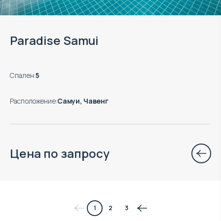
Paradise Samui
Спален
:
5
Расположение
:
Самуи, Чавенг
Цена по запросу
$
нет цены
1
2
3