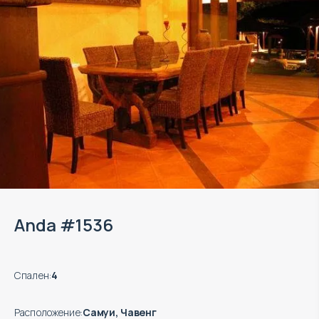
Anda #1536
Спален
:
4
Расположение
:
Самуи, Чавенг