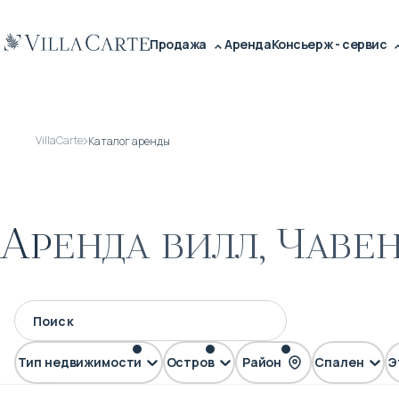
Продажа
Аренда
Консьерж - сервис
VillaCarte
Каталог аренды
Аренда вилл, Чаве
Тип недвижимости
Остров
Район
Спален
Э
Вилла
Самуи
Чавенг Ной