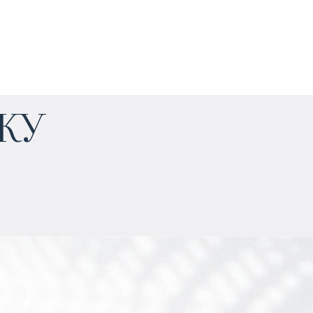
$
нет цены
жу
Прогнозируемый доход
:
5% годовых