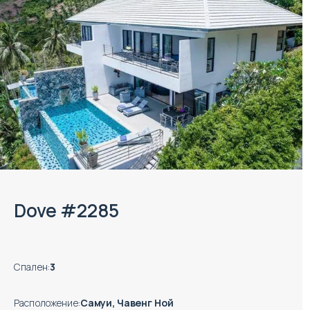
Dove #2285
Спален
:
3
Расположение
:
Самуи, Чавенг Ной