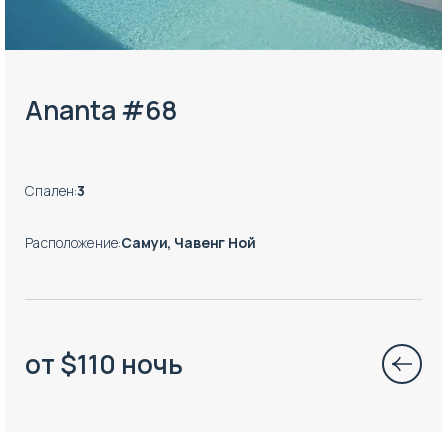
Ananta #68
Спален
:
3
Расположение
:
Самуи, Чавенг Ной
от
$
110
ночь