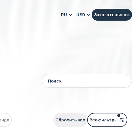
RU
USD
Заказать звонок
енда
Сбросить все
Все фильтры