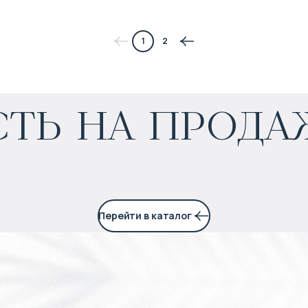
1
2
$
нет цены
ть на прода
Прогнозируемый доход
:
5% годовых
Перейти в каталог