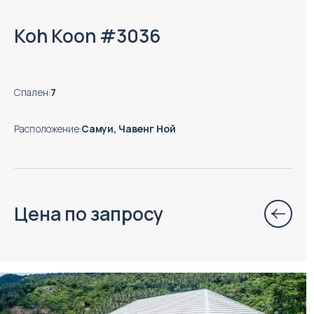
Koh Koon #3036
Спален
:
7
Расположение
:
Самуи, Чавенг Ной
Цена по запросу