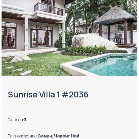
Sunrise Villa 1 #2036
Спален
:
3
Расположение
:
Самуи, Чавенг Ной