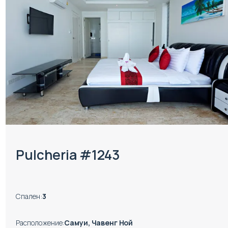
Pulcheria #1243
Спален
:
3
Расположение
:
Самуи, Чавенг Ной