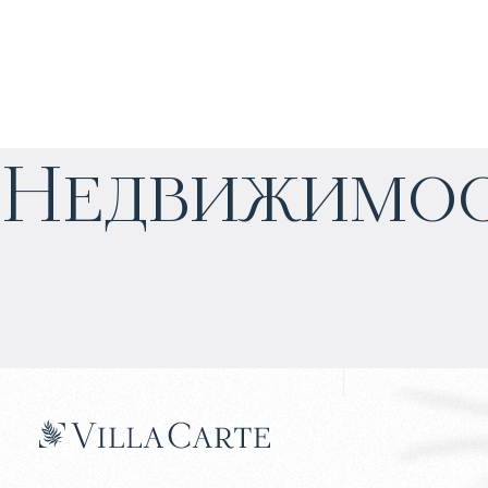
$
651 706
Недвижимос
Прогнозируемый доход
:
6% годовых