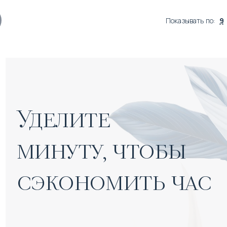
Показывать по
:
9
Уделите 

минуту, чтобы 
сэкономить час