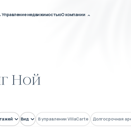
Управление недвижимостью
О компании
нг Ной
тажей
Вид
В управлении VillaCarte
Долгосрочная ар