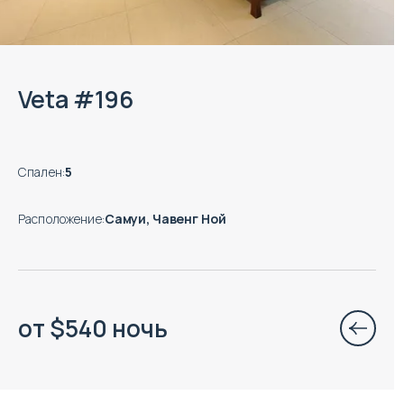
Veta #196
Спален
:
5
Расположение
:
Самуи, Чавенг Ной
от
$
540
ночь