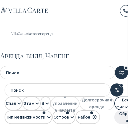
VillaCarte
Каталог аренды
Аренда вилл, Чавенг
В
Долгосрочная
Вс
Спален
Этажей
Вид
управлении
аренда
филь
VillaCarte
Сбр
Тип недвижимости
Остров
Район
Вилла
Самуи
Чавенг