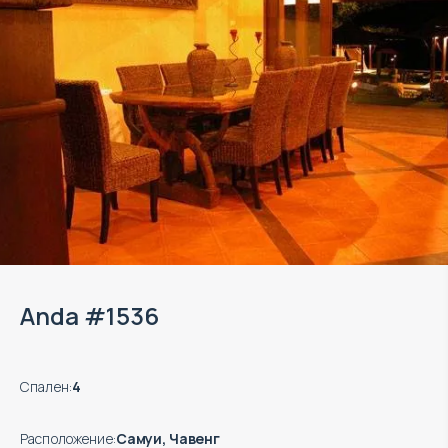
Anda #1536
Спален
:
4
Расположение
:
Самуи, Чавенг