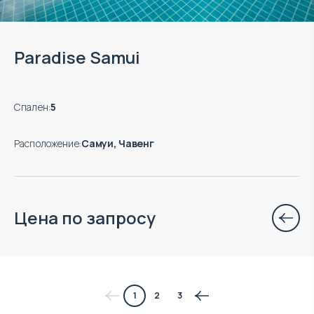
Paradise Samui
Спален
:
5
Расположение
:
Самуи, Чавенг
Цена по запросу
$
нет цены
1
2
3