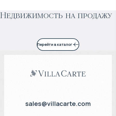
Прогнозируемый доход
:
Недвижимость на продажу
6% годовых
Перейти в каталог
sales@villacarte.com