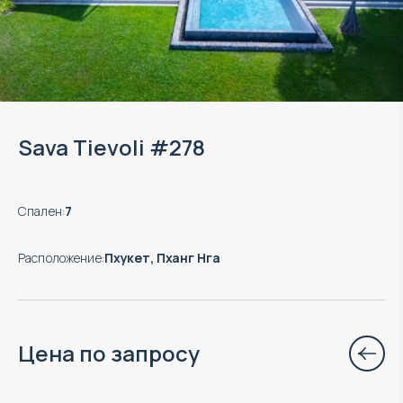
Sava Tievoli #278
Спален
:
7
Расположение
:
Пхукет, Пханг Нга
Цена по запросу