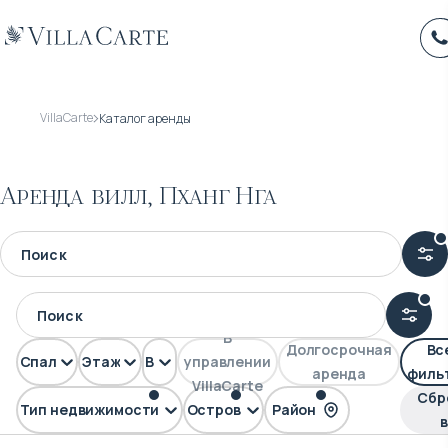
VillaCarte
Каталог аренды
Аренда вилл, Пханг Нга
В
Долгосрочная
Вс
Спален
Этажей
Вид
управлении
аренда
филь
VillaCarte
Сбр
Тип недвижимости
Остров
Район
Вилла
Пхукет
Пханг Нга