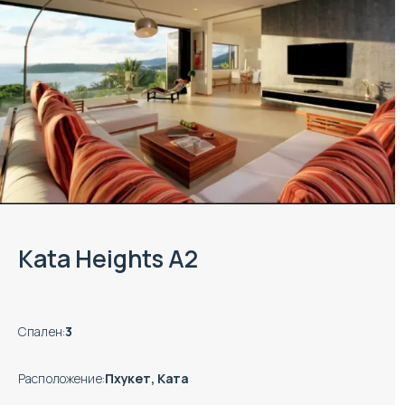
Kata Heights A2
Спален
:
3
Расположение
:
Пхукет, Ката