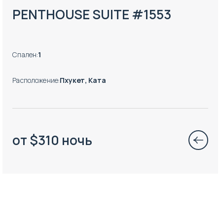
PENTHOUSE SUITE #1553
Спален
:
1
Расположение
:
Пхукет, Ката
от
$
310
ночь