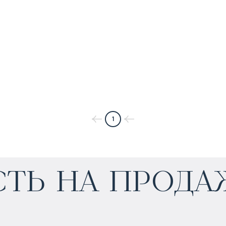
1
$
453 852
ть на прода
Прогнозируемый доход
:
6% годовых