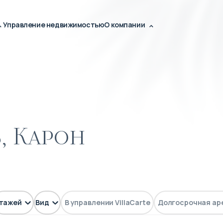
Управление недвижимостью
О компании
, Карон
тажей
Вид
В управлении VillaCarte
Долгосрочная ар