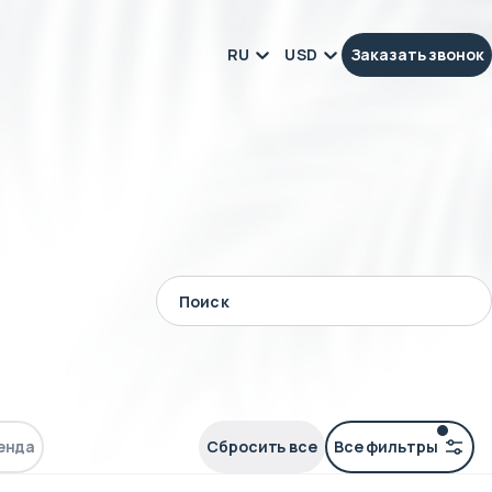
RU
USD
Заказать звонок
енда
Сбросить все
Все фильтры