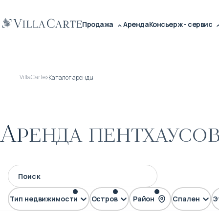
Продажа
Аренда
Консьерж - сервис
VillaCarte
Каталог аренды
Аренда пентхаусов
Тип недвижимости
Остров
Район
Спален
Э
Пентхаус
Пхукет
Карон
Ката
Ката Ной