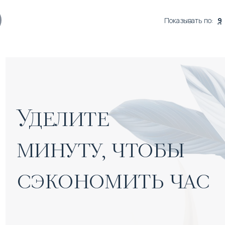
Показывать по
:
9
Уделите 

минуту, чтобы 
сэкономить час