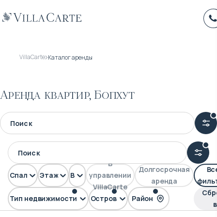
VillaCarte
Каталог аренды
Аренда квартир, Бопхут
В
Долгосрочная
Вс
Спален
Этажей
Вид
управлении
аренда
филь
VillaCarte
Сбр
Тип недвижимости
Остров
Район
FLAT
Самуи
Бопхут