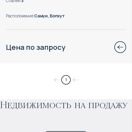
Спален
:
3
Расположение
:
Самуи, Бопхут
Цена по запросу
$
97 598
1
Прогнозируемый доход
:
Недвижимость на продажу
8% годовых