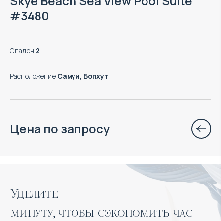
Skye Beach Sea View Pool Suite
#3480
Спален
:
2
Расположение
:
Самуи, Бопхут
Цена по запросу
Уделите 

минуту, чтобы сэкономить час