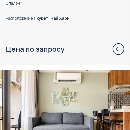
Спален
:
1
Расположение
:
Пхукет, Най Харн
Цена по запросу
Объект в управлении VillaCarte