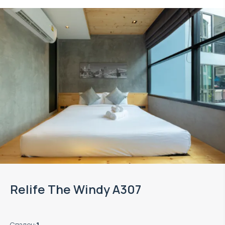
Relife The Windy A307
Спален
:
1