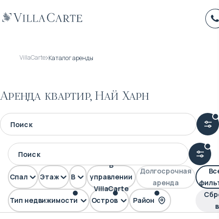
VillaCarte
Каталог аренды
Аренда квартир, Най Харн
В
Долгосрочная
Вс
Спален
Этажей
Вид
управлении
аренда
филь
VillaCarte
Сбр
Тип недвижимости
Остров
Район
FLAT
Пхукет
Най Харн