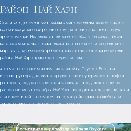
Район
Най Харн
Славится одноимённым пляжем с мягким белым песком, чистой
водой и казуариновой рощей вокруг, которая наполняет воздух
ароматом хвои. Недалеко от пляжа есть небольшое озеро, вокруг
которого можно уютно расположиться на пикник, или проложить
маршрут для вечерней пробежки, как это делают многие жители
района. Най Харн привлекает туристов тем,
что считается одним из лучших пляжей на Пхукете. Есть вся
инфраструктура для жизни: продуктовые и супермаркеты, кафе и
рестораны, рядом есть детская площадка, а недалеко от пляжа
расположились тренажёры. Най Харн подходит как для жизни, так и
для инвестиций — несмотря на то, что район давно облюбовали
туристы, здесь не так много шума и суеты.
Посмотрите видеообзор районов Пхукета