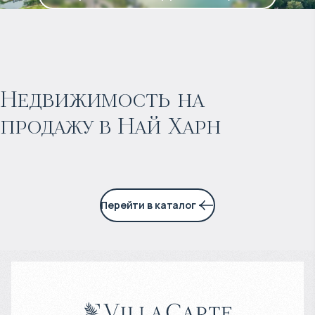
$
нет цены
Прогнозируемый доход
:
Недвижимость на
продажу в Най Харн
4% годовых
Перейти в каталог