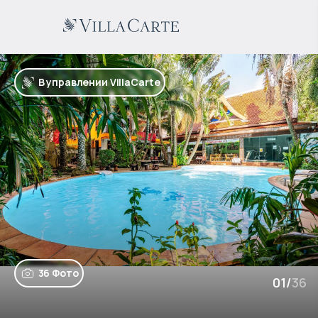
В управлении VillaCarte
36 Фото
01
/
36