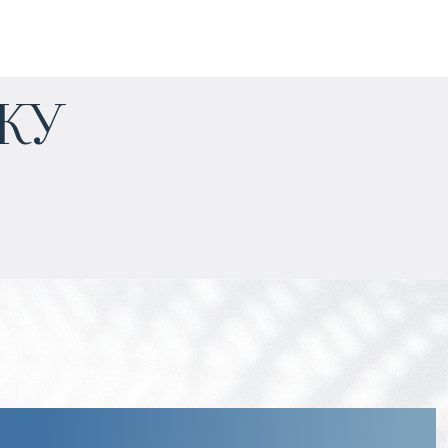
$
451 260
жу
Прогнозируемый доход
:
6% годовых