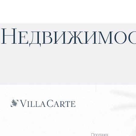
$
113 176
Недвижимос
Рентал пул
:
30/70%
Продажа