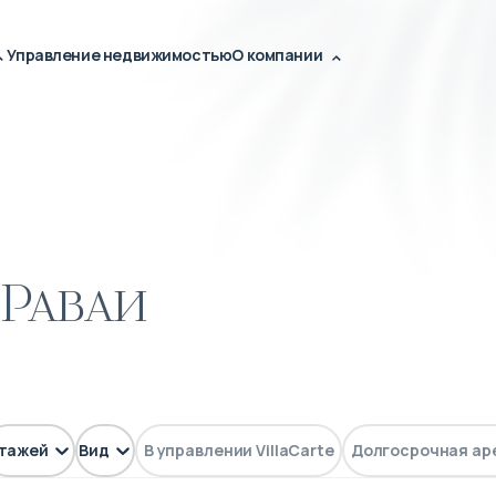
Управление недвижимостью
О компании
 Раваи
тажей
Вид
В управлении VillaCarte
Долгосрочная ар