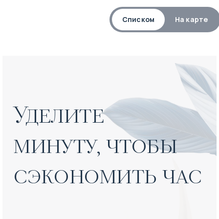
Списком
На карте
Уделите 

минуту, чтобы 
сэкономить час