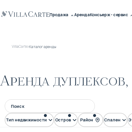
Продажа
Аренда
Консьерж - сервис
VillaCarte
Каталог аренды
Аренда дуплексов,
Тип недвижимости
Остров
Район
Спален
Э
Дуплекс
Пхукет
Раваи
Най Харн