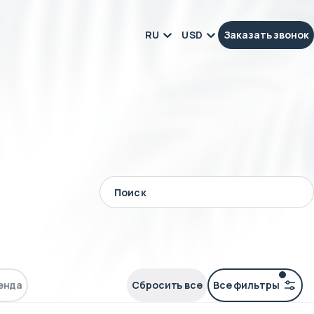
RU
USD
Заказать звонок
енда
Сбросить все
Все фильтры