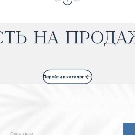
1
$
нет цены
ть на прода
Прогнозируемый доход
:
4% годовых
Перейти в каталог
О компании