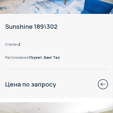
Sunshine 189\302
Спален
:
2
Расположение
:
Пхукет, Банг Тао
Цена по запросу
Объект в управлении VillaCarte