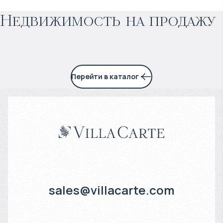
Недвижимость на продажу
7% годовых
Перейти в каталог
sales@villacarte.com