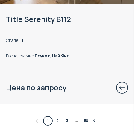
Title Serenity B112
Спален
:
1
Расположение
:
Пхукет, Най Янг
Цена по запросу
$
1 773 358
1
2
3
...
50
Прогнозируемый доход
: