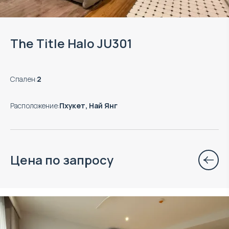
The Title Halo JU301
Спален
:
2
Расположение
:
Пхукет, Най Янг
Цена по запросу
Объект в управлении VillaCarte