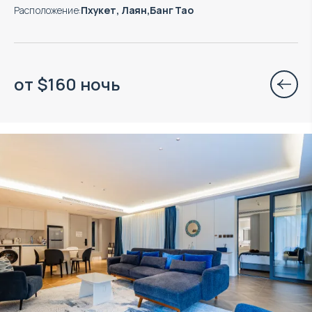
Расположение
:
Пхукет, Лаян,Банг Тао
от
$
160
ночь
Объект в управлении VillaCarte