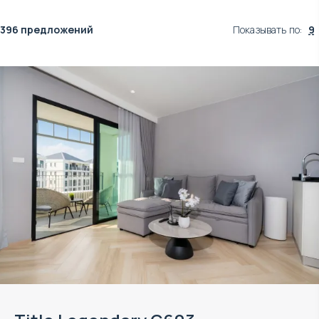
396 предложений
Показывать по
:
9
Объект в управлении VillaCarte