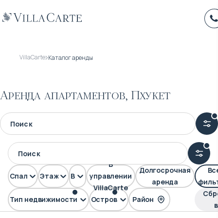
VillaCarte
Каталог аренды
Аренда апартаментов, Пхукет
В
Долгосрочная
Вс
Спален
Этажей
Вид
управлении
аренда
филь
VillaCarte
Сбр
Тип недвижимости
Остров
Район
Апартаменты
Пхукет