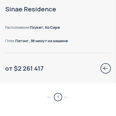
Есть готовые к заезду объекты
Sinae Residence
Расположение
:
Пхукет, Ко Сире
Пляж
:
Патонг, 38 минут на машине
от
$
2 261 417
1