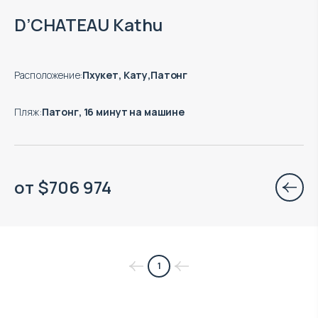
Есть готовые к заезду объекты
D’CHATEAU Kathu
Расположение
:
Пхукет, Кату,Патонг
Пляж
:
Патонг, 16 минут на машине
от
$
706 974
1