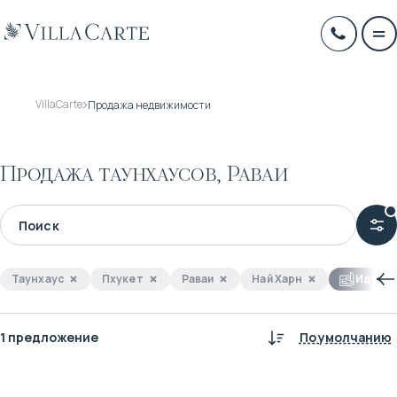
VillaCarte
Продажа недвижимости
Продажа таунхаусов, Раваи
Таунхаус
Пхукет
Раваи
Най Харн
Идеаль
1 предложение
По умолчанию