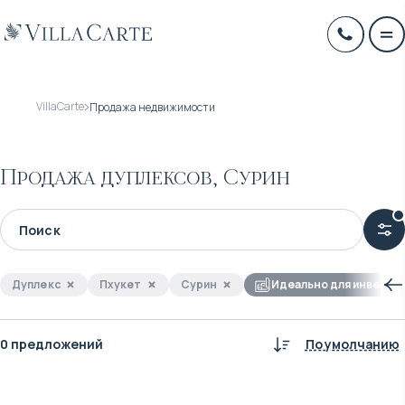
VillaCarte
Продажа недвижимости
Продажа дуплексов, Сурин
Дуплекс
Пхукет
Сурин
Идеально для инвести
0 предложений
По умолчанию