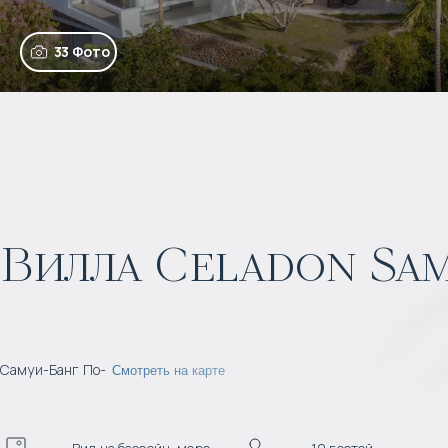
33 Фото
Вилла Celadon Sam
Самуи
-
Банг По
-
Смотреть на карте