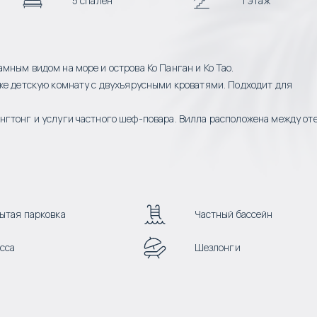
5 спален
1 этаж
мным видом на море и острова Ко Панган и Ко Тао.
кже детскую комнату с двухъярусными кроватями. Подходит для
нгтонг и услуги частного шеф-повара. Вилла расположена между о
ытая парковка
Частный бассейн
сса
Шезлонги