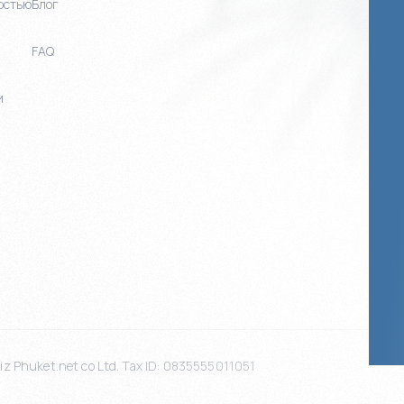
остью
Блог
FAQ
и
z Phuket.net co Ltd. Tax ID: 0835555011051