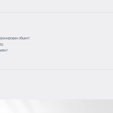
бронирован объект.
ду.
мент.