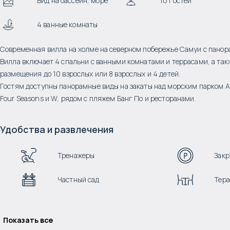
Вид на бассейн, море
10 гостей
4 ванные комнаты
Современная вилла на холме на северном побережье Самуи с панора
Вилла включает 4 спальни с ванными комнатами и террасами, а та
размещения до 10 взрослых или 8 взрослых и 4 детей.
Гостям доступны панорамные виды на закаты над морским парком А
Four Seasons и W, рядом с пляжем Банг По и ресторанами.
Удобства и развлечения
Тренажеры
Закр
Частный сад
Тера
Показать все